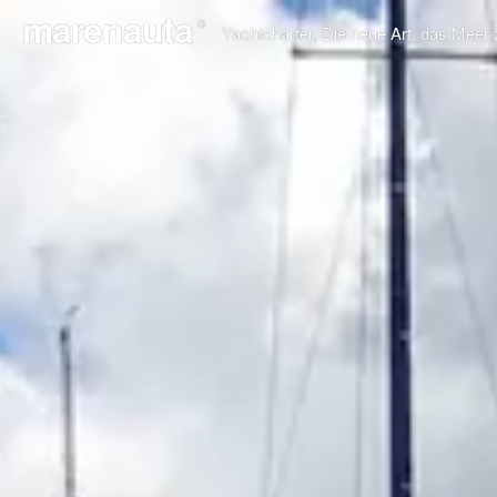
marenauta
®
Yachtcharter, Die neue Art, das Meer 