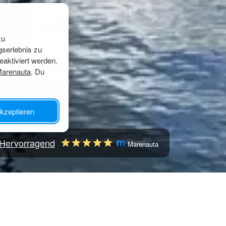
zu
gserlebnis zu
eaktiviert werden.
Marenauta
. Du
kzeptieren
Hervorragend
Marenauta