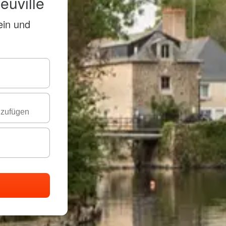
euville
ein und