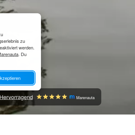
zu
gserlebnis zu
eaktiviert werden.
Marenauta
. Du
kzeptieren
Hervorragend
Marenauta