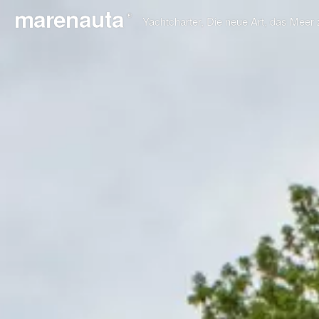
marenauta
®
Yachtcharter, Die neue Art, das Meer 