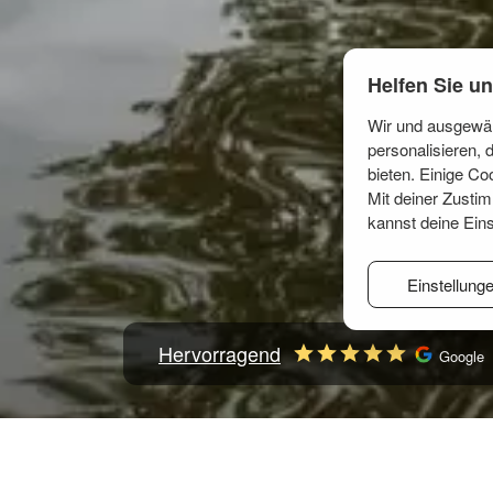
Helfen Sie un
Wir und ausgewäh
personalisieren,
bieten. Einige Co
Mit deiner Zusti
kannst deine Eins
Einstellung
Hervorragend
Google
Startseite
Frankreich
Frankreich fluss
Grez-Neuvi