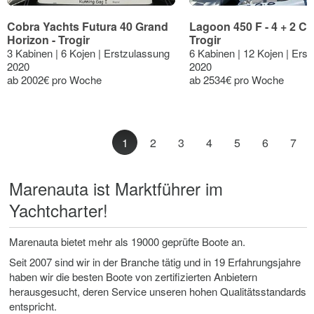
Cobra Yachts Futura 40 Grand
Lagoon 450 F - 4 + 2 Cab
Horizon - Trogir
Trogir
3 Kabinen | 6 Kojen | Erstzulassung
6 Kabinen | 12 Kojen | Ers
2020
2020
ab 2002€ pro Woche
ab 2534€ pro Woche
1
2
3
4
5
6
7
Marenauta ist Marktführer im
Yachtcharter!
Marenauta bietet mehr als 19000 geprüfte Boote an.
Seit 2007 sind wir in der Branche tätig und in 19 Erfahrungsjahre
haben wir die besten Boote von zertifizierten Anbietern
herausgesucht, deren Service unseren hohen Qualitätsstandards
entspricht.