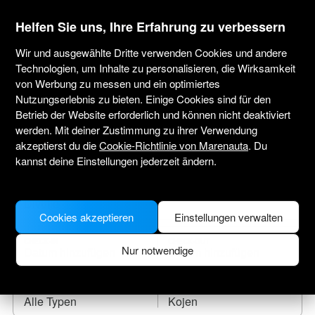
marenauta
®
Helfen Sie uns, Ihre Erfahrung zu verbessern
Wir und ausgewählte Dritte verwenden Cookies und andere
Technologien, um Inhalte zu personalisieren, die Wirksamkeit
von Werbung zu messen und ein optimiertes
Yachtcharter Divulje
Nutzungserlebnis zu bieten. Einige Cookies sind für den
Betrieb der Website erforderlich und können nicht deaktiviert
Tragen Sie das Anreisedatum ein und finden
werden. Mit deiner Zustimmung zu ihrer Verwendung
Sie Ihr Leihboot.
akzeptierst du die
Cookie-Richtlinie von Marenauta
. Du
kannst deine Einstellungen jederzeit ändern.
WO SOLL ES HINGEHEN?
Cookies akzeptieren
Einstellungen verwalten
CHECK-IN
CHECK-OUT
Nur notwendige
BOOTSTYP
KOJEN
Alle Typen
Kojen