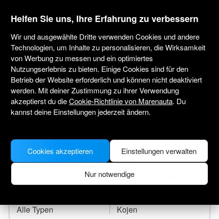
marenauta
®
Helfen Sie uns, Ihre Erfahrung zu verbessern
Wir und ausgewählte Dritte verwenden Cookies und andere
Technologien, um Inhalte zu personalisieren, die Wirksamkeit
von Werbung zu messen und ein optimiertes
Yachtcharter Bali
Nutzungserlebnis zu bieten. Einige Cookies sind für den
Betrieb der Website erforderlich und können nicht deaktiviert
Tragen Sie das Anreisedatum ein und finden
werden. Mit deiner Zustimmung zu ihrer Verwendung
Sie Ihr Leihboot.
akzeptierst du die
Cookie-Richtlinie von Marenauta
. Du
kannst deine Einstellungen jederzeit ändern.
WO SOLL ES HINGEHEN?
Cookies akzeptieren
Einstellungen verwalten
CHECK-IN
CHECK-OUT
Nur notwendige
BOOTSTYP
KOJEN
Alle Typen
Kojen