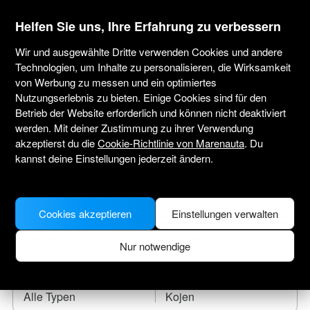
marenauta
®
Helfen Sie uns, Ihre Erfahrung zu verbessern
Wir und ausgewählte Dritte verwenden Cookies und andere
Technologien, um Inhalte zu personalisieren, die Wirksamkeit
von Werbung zu messen und ein optimiertes
Yachtcharter Ancona
Nutzungserlebnis zu bieten. Einige Cookies sind für den
Betrieb der Website erforderlich und können nicht deaktiviert
Tragen Sie das Anreisedatum ein und finden
werden. Mit deiner Zustimmung zu ihrer Verwendung
Sie Ihr Leihboot.
akzeptierst du die
Cookie-Richtlinie von Marenauta
. Du
kannst deine Einstellungen jederzeit ändern.
WO SOLL ES HINGEHEN?
Cookies akzeptieren
Einstellungen verwalten
CHECK-IN
CHECK-OUT
Nur notwendige
BOOTSTYP
KOJEN
Alle Typen
Kojen