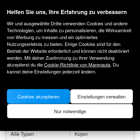
marenauta
®
Helfen Sie uns, Ihre Erfahrung zu verbessern
Wir und ausgewählte Dritte verwenden Cookies und andere
Technologien, um Inhalte zu personalisieren, die Wirksamkeit
von Werbung zu messen und ein optimiertes
Yachtcharter Abacos
Nutzungserlebnis zu bieten. Einige Cookies sind für den
Betrieb der Website erforderlich und können nicht deaktiviert
Tragen Sie das Anreisedatum ein und finden
werden. Mit deiner Zustimmung zu ihrer Verwendung
Sie Ihr Leihboot.
akzeptierst du die
Cookie-Richtlinie von Marenauta
. Du
kannst deine Einstellungen jederzeit ändern.
WO SOLL ES HINGEHEN?
Cookies akzeptieren
Einstellungen verwalten
CHECK-IN
CHECK-OUT
Nur notwendige
BOOTSTYP
KOJEN
Alle Typen
Kojen