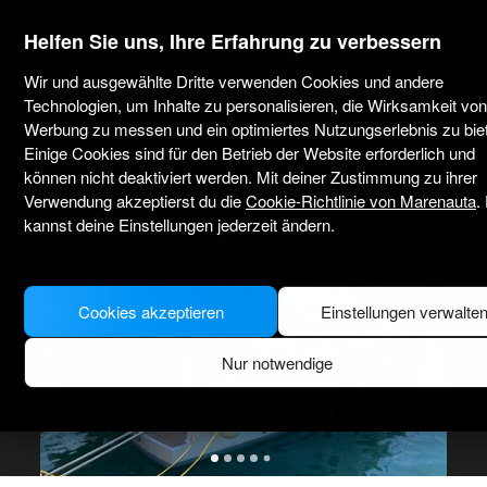
marenauta
®
Helfen Sie uns, Ihre Erfahrung zu verbessern
Wir und ausgewählte Dritte verwenden Cookies und andere
Lagoon 50 - Portorosa
Mit Besatzung
Technologien, um Inhalte zu personalisieren, die Wirksamkeit von
Werbung zu messen und ein optimiertes Nutzungserlebnis zu bie
Einige Cookies sind für den Betrieb der Website erforderlich und
4.0
(1)
Nur mit Skipper
Professionell
Portorosa
Verifiziertes Boot
können nicht deaktiviert werden. Mit deiner Zustimmung zu ihrer
Verwendung akzeptierst du die
Cookie-Richtlinie von Marenauta
.
kannst deine Einstellungen jederzeit ändern.
Cookies akzeptieren
Einstellungen verwalte
Nur notwendige