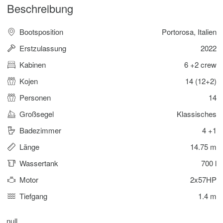
Beschreibung
Bootsposition
Portorosa, Italien
Erstzulassung
2022
Kabinen
6 +2 crew
Kojen
14 (12+2)
Personen
14
Großsegel
Klassisches
Badezimmer
4 +1
Länge
14.75 m
Wassertank
700 l
Motor
2x57HP
Tiefgang
1.4 m
null