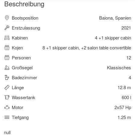
Beschreibung
Bootsposition
Baiona, Spanien
Erstzulassung
2021
Kabinen
4 +1 skipper cabin
Kojen
8 +1 skipper cabin, +2 salon table convertible
Personen
12
Großsegel
Klassisches
Badezimmer
4
Länge
12.8 m
Wassertank
600 l
Motor
2x57 Hp
Tiefgang
1.25 m
null