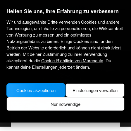
marenauta
®
Helfen Sie uns, Ihre Erfahrung zu verbessern
Wir und ausgewählte Dritte verwenden Cookies und andere
Lagoon 42 - Baiona
Technologien, um Inhalte zu personalisieren, die Wirksamkeit
von Werbung zu messen und ein optimiertes
4.8
(2 über Charter)
Nur ohne Skipper
Professionell
Nutzungserlebnis zu bieten. Einige Cookies sind für den
Monte Real Club de Yates de Baiona
Verifiziertes Boot
Betrieb der Website erforderlich und können nicht deaktiviert
werden. Mit deiner Zustimmung zu ihrer Verwendung
akzeptierst du die
Cookie-Richtlinie von Marenauta
. Du
kannst deine Einstellungen jederzeit ändern.
Cookies akzeptieren
Einstellungen verwalten
Nur notwendige