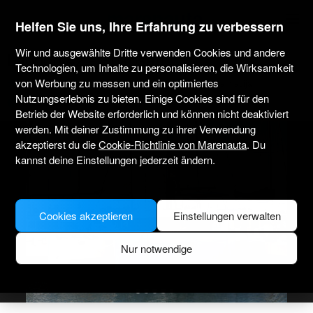
marenauta
®
Helfen Sie uns, Ihre Erfahrung zu verbessern
Wir und ausgewählte Dritte verwenden Cookies und andere
Lagoon 42 - Sukosan
Technologien, um Inhalte zu personalisieren, die Wirksamkeit
von Werbung zu messen und ein optimiertes
5.0
(1)
Nur ohne Skipper
Professionell
Marina Dalmacija
Nutzungserlebnis zu bieten. Einige Cookies sind für den
Verifiziertes Boot
Betrieb der Website erforderlich und können nicht deaktiviert
werden. Mit deiner Zustimmung zu ihrer Verwendung
akzeptierst du die
Cookie-Richtlinie von Marenauta
. Du
kannst deine Einstellungen jederzeit ändern.
Cookies akzeptieren
Einstellungen verwalten
Nur notwendige