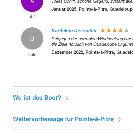
A
(Vorauszahlung)
Tolles Schiff, schöne Gegend, Watermaker
Januar 2025, Pointe-à-Pitre, Guadeloup
Transfer - One-Way, 1-4 persons (Guadaloupe Les Aby
Alf
- VPM Base Port de Plaisance)
Karibikim Dezember
Transfer - One-Way, 5-6 persons (Guadaloupe Les Aby
D
- VPM Base Port de Plaisance)
Entgegen der normalen Windrichtung war 
die Ziele nördlich von Guadeloupe ungün
Transfer - One-Way, 7 persons (Guadaloupe Les Abymes
Dezember 2022, Pointe-à-Pitre, Guadel
Dieter
VPM Base Port de Plaisance)
Wo ist das Boot?
Wettervorhersage für Pointe-à-Pitre