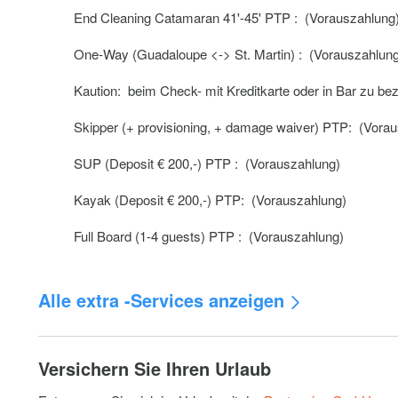
End Cleaning Catamaran 41'-45' PTP : (Vorauszahlung
One-Way (Guadaloupe <-> St. Martin) : (Vorauszahlun
Kaution: beim Check- mit Kreditkarte oder in Bar zu be
Skipper (+ provisioning, + damage waiver) PTP: (Vora
SUP (Deposit € 200,-) PTP : (Vorauszahlung)
Kayak (Deposit € 200,-) PTP: (Vorauszahlung)
Full Board (1-4 guests) PTP : (Vorauszahlung)
Alle extra -Services anzeigen
Extra Snorkeling Equipment PTP : (Vorauszahlung)
Versichern Sie Ihren Urlaub
Crew Change (during charter) PTP : (Vorauszahlung)