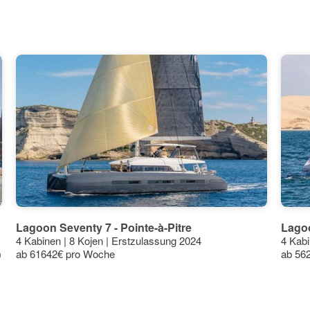
31°
31°
31°
31°
31°
28°
27°
24°
24°
24°
24°
24°
23°
22°
Lagoon Seventy 7 - Pointe-à-Pitre
Lagoo
4 Kabinen | 8 Kojen | Erstzulassung 2024
4 Kabi
)
ab 61642€ pro Woche
ab 56
Jun
Jul
Aug
Sep
Okt
Nov
Dez