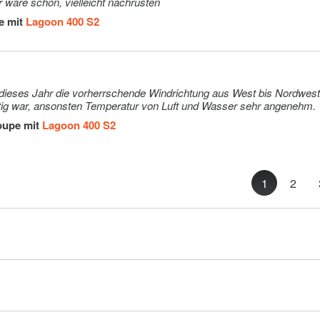
 wäre schön, vielleicht nachrüsten
e mit
Lagoon 400 S2
mes Airport
Extra
75€
mes Airport
Extra
80€
dieses Jahr die vorherrschende Windrichtung aus West bis Nordwest
stig war, ansonsten Temperatur von Luft und Wasser sehr angenehm.
 Airport -
Extra
100€
oupe mit
Lagoon 400 S2
1
2