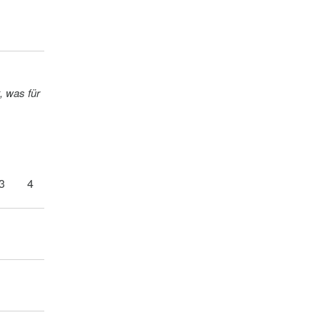
, was für
3
4