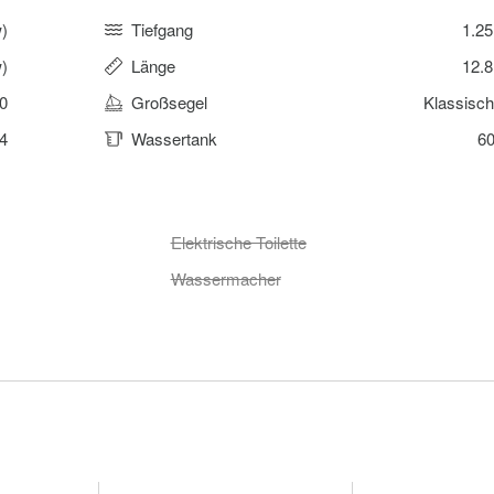
)
Tiefgang
1.2
)
Länge
12.
0
Großsegel
Klassisc
4
Wassertank
60
Elektrische Toilette
Wassermacher