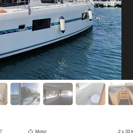
7
Motor
2 x 33