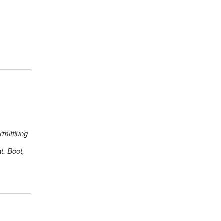
he
pro
rmittlung
t. Boot,