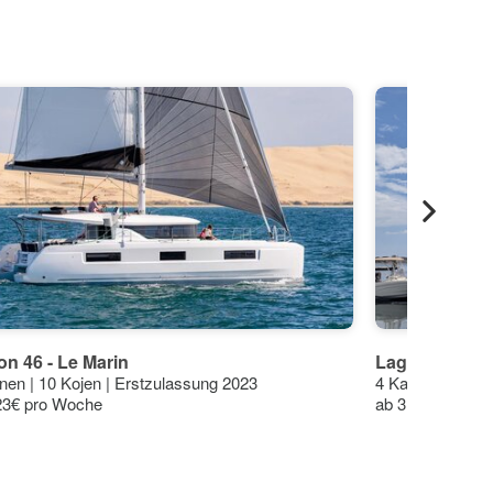
n 46 - Le Marin
Lagoon 40 - 3 
nen | 10 Kojen | Erstzulassung 2023
4 Kabinen | 7 K
23€ pro Woche
ab 3146€ pro W