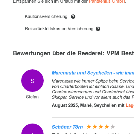
Entspannen Sie sich im Urlaub mit der
Pantaenius GmbH
.
BBQ (Charcoal) PTP : (Vorauszahlung)
Kautionsversicherung
Full Board (min. 5 guests) PTP : (Vorauszahlung)
Reiserücktrittskosten-Versicherung
Damage Waiver Caribbean (up to 43'): (Vorauszahlung)
Hostess (+ provisioning) PTP : (Vorauszahlung)
Bewertungen über die Reederei: VPM Bests
Cook (+ provisioning) PTP : (Vorauszahlung)
Marenauta und Seychellen - wie imm
Transfer - One-Way, 9-12 persons (Guadaloupe Les A
Airport - VPM Base Port de Plaisance)
S
Marenauta wie immer Spitze beim Service.
von Charterbooten ist einfach Klasse. Und 
Transfer - One-Way, 8 persons (Guadaloupe Les Abymes
Charterunternehmen und Charterboot über 
Stefan
Skipper, Service und vor allem auch das 
VPM Base Port de Plaisance)
August 2025, Mahé, Seychellen mit
Lag
Transfer - One-Way, each additional person (Guadaloup
Abymes Airport - VPM Base Port de Plaisance)
Schöner Törn
Rebooking Fee (Latest 4 weeks prior to departure):