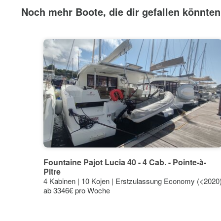
Noch mehr Boote, die dir gefallen könnten
30°C
30°
30°
29°
27°C
27°
26°
24°C
23°
21°C
22°
22°
22°
21°
18°C
15°C
12°C
Fountaine Pajot Lucia 40 - 4 Cab. - Pointe-à-
9°C
Pitre
6°C
4 Kabinen | 10 Kojen | Erstzulassung Economy (<2020
3°C
ab 3346€ pro Woche
Jan
Feb
Mär
Apr
Mai