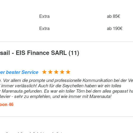
Extra
40€ pro Woc
Extra
ab 85€
Extra
40€ pro Tag 
Person
Extra
ab 190€
Extra
35€ pro Tag
Extra
215€ pro Tag
ail - EIS Finance SARL (11)
Extra
215€ pro Tag
er bester Service
bymes
Extra
160€
 Vor allem die prompte und professionelle Kommunikation bei der Ve
immer verlässlich! Auch für die Seychellen haben wir ein tolles
 Airport -
Marenauta gefunden. Es war ein toller Törn bei dem alles gepasst ha
Extra
110€
Revier - sehr zu empfehlen, und wie immer mit Marenauta!
oon 46
e Les
Extra
10€
Extra
1000€