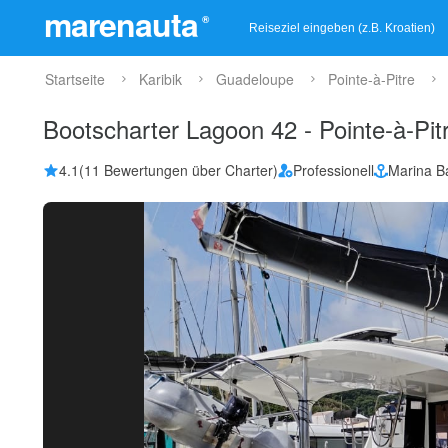
marenauta
®
Startseite
Karibik
Guadeloupe
Pointe-à-Pitre
Bootscharter Lagoon 42 - Pointe-à-Pi
4.1
(11 Bewertungen über Charter)
Professionell
Marina B