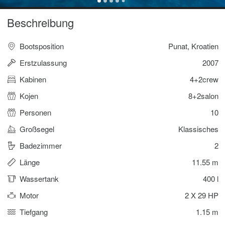
Beschreibung
Bootsposition
Punat, Kroatien
Erstzulassung
2007
Kabinen
4+2crew
Kojen
8+2salon
Personen
10
Großsegel
Klassisches
Badezimmer
2
Länge
11.55 m
Wassertank
400 l
Motor
2 X 29 HP
Tiefgang
1.15 m