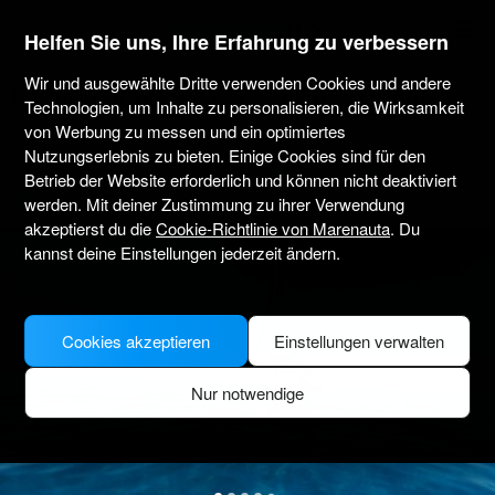
marenauta
®
Helfen Sie uns, Ihre Erfahrung zu verbessern
Wir und ausgewählte Dritte verwenden Cookies und andere
Lagoon 380 S2 - 4 + 2 Cab. - Punat
Technologien, um Inhalte zu personalisieren, die Wirksamkeit
von Werbung zu messen und ein optimiertes
Nutzungserlebnis zu bieten. Einige Cookies sind für den
4.6
(19 über Charter)
Nur ohne Skipper
Professionell
Marina Punat
Betrieb der Website erforderlich und können nicht deaktiviert
Verifiziertes Boot
werden. Mit deiner Zustimmung zu ihrer Verwendung
akzeptierst du die
Cookie-Richtlinie von Marenauta
. Du
kannst deine Einstellungen jederzeit ändern.
Cookies akzeptieren
Einstellungen verwalten
Nur notwendige