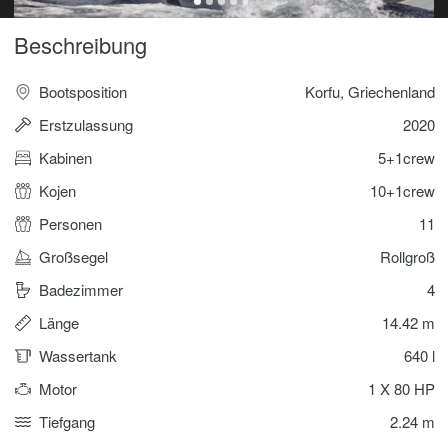
Beschreibung
Bootsposition
Korfu, Griechenland
Erstzulassung
2020
Kabinen
5+1crew
Kojen
10+1crew
Personen
11
Großsegel
Rollgroß
Badezimmer
4
Länge
14.42 m
Wassertank
640 l
Motor
1 X 80 HP
Tiefgang
2.24 m