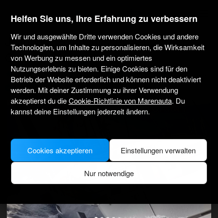
marenauta
®
Helfen Sie uns, Ihre Erfahrung zu verbessern
Wir und ausgewählte Dritte verwenden Cookies und andere
Jeanneau Sun Odyssey 490 - 5 + 1
Technologien, um Inhalte zu personalisieren, die Wirksamkeit
Cab. - Korfu
von Werbung zu messen und ein optimiertes
Nutzungserlebnis zu bieten. Einige Cookies sind für den
4.3
(33 über Charter)
Nur ohne Skipper
Professionell
Marina Gouvia
Betrieb der Website erforderlich und können nicht deaktiviert
Verifiziertes Boot
werden. Mit deiner Zustimmung zu ihrer Verwendung
akzeptierst du die
Cookie-Richtlinie von Marenauta
. Du
MODEL PICTURE FOR ILLUSTRATIVE PURPOSES ONLY
kannst deine Einstellungen jederzeit ändern.
Cookies akzeptieren
Einstellungen verwalten
Nur notwendige