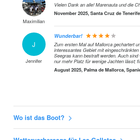
Vielen Dank an alle! Marenauta und die Cha
November 2025, Santa Cruz de Tenerife
Maximilian
Wunderbar!
J
Zum ersten Mal auf Mallorca gechartert u
interessantes Gebiet mit eingeschränkten
Seegras kann bestraft werden. Auch sind 
Jennifer
nur mehr Platz für wenige Jachten lässt; f
auf Mallorca, aber dann etwas länger und
August 2025, Palma de Mallorca, Spani
Wo ist das Boot?
Wettervorhersage für Las Galletas