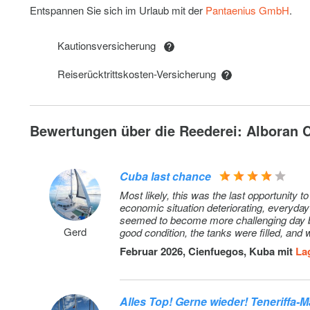
Entspannen Sie sich im Urlaub mit der
Pantaenius GmbH
.
Security Insurance (sailing yachts)+reduced deposit with
card of 600€
Kautionsversicherung
Outboard engine
Reiserücktrittskosten-Versicherung
Supermarket service
Bewertungen über die Reederei: Alboran C
Cuba last chance
Most likely, this was the last opportunity 
economic situation deteriorating, everyday 
seemed to become more challenging day by day, and the s
Gerd
good condition, the tanks were filled, and
Februar 2026, Cienfuegos, Kuba mit
La
Alles Top! Gerne wieder! Teneriffa-M