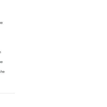
he
n
he
che
on
n