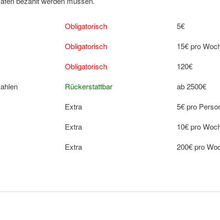
 Hafen bezahlt werden müssen.
Obligatorisch
5€
Obligatorisch
15€ pro Woc
Obligatorisch
120€
zahlen
Rückerstattbar
ab 2500€
Extra
5€ pro Perso
Extra
10€ pro Woc
Extra
200€ pro Wo
e towel)
Extra
20€ pro Pers
Extra
5€ pro Perso