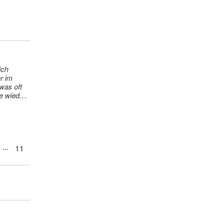
ich
r im
was oft
ne wieder
...
11