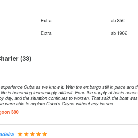
 credit
Extra
220€
Extra
ab 85€
Extra
125€ pro Wo
Extra
ab 190€
Extra
40€
harter (33)
to experience Cuba as we know it. With the embargo still in place and t
life is becoming increasingly difficult. Even the supply of basic neces
ituation continues to worsen. That said, the boat was in very
 we were able to explore Cuba’s Cayos without any issues.
goon 380
adeira