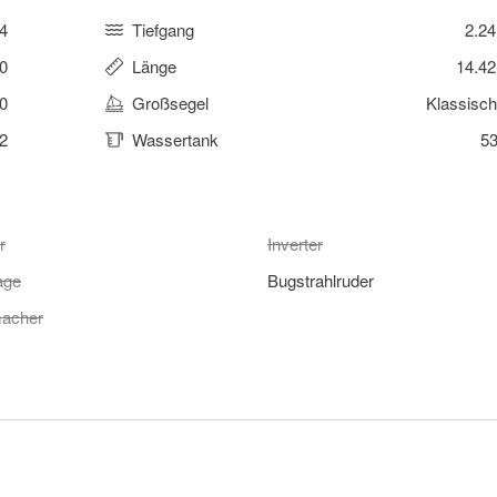
4
Tiefgang
2.2
0
Länge
14.4
0
Großsegel
Klassisc
2
Wassertank
53
r
Inverter
age
Bugstrahlruder
acher