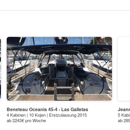
28°
27°
27°
26°
25°
23°
20°
20°
20°
19°
19°
19°
17°
14°
Beneteau Oceanis 45-4 - Las Galletas
Jeann
4 Kabinen | 10 Kojen | Erstzulassung 2015
5 Kabi
ab 2243€ pro Woche
ab 28