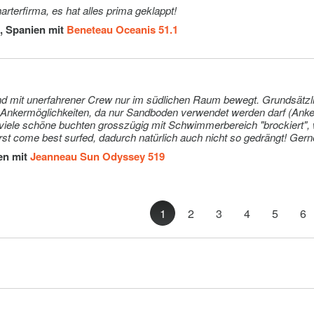
rterfirma, es hat alles prima geklappt!
, Spanien mit
Beneteau Oceanis 51.1
nd mit unerfahrener Crew nur im südlichen Raum bewegt. Grundsätzl
 Ankermöglichkeiten, da nur Sandboden verwendet werden darf (Anke
viele schöne buchten grosszügig mit Schwimmerbereich "brockiert", 
irst come best surfed, dadurch natürlich auch nicht so gedrängt! Ger
 rundum!
en mit
Jeanneau Sun Odyssey 519
1
2
3
4
5
6