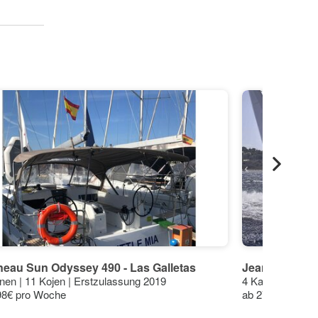
eau Sun Odyssey 490 - Las Galletas
Jeanneau Sun 
nen | 11 Kojen | Erstzulassung 2019
4 Kabinen | 8 K
98€ pro Woche
ab 2731€ pro W