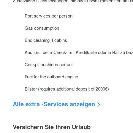
Zusätzliche Dienstleistungen, die direkt beim Einschiffen am
Port services per person
Gas consumption
End cleaning 4 cabins
Kaution: beim Check- mit Kreditkarte oder in Bar zu be
Cockpit cushions per unit
Fuel for the outboard engine
Blister (requires additional deposit of 2000€)
Alle extra -Services anzeigen
Bedding per person (includes sheet, duvet cover and on
Versichern Sie Ihren Urlaub
Extra towel