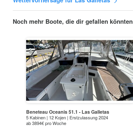
Noch mehr Boote, die dir gefallen könnten
30°C
27°C
24°C
23°
21°C
22°
21°
20°
20°
18°C
15°C
16°
15°
14°
14°
14°
12°C
Beneteau Oceanis 51.1 - Las Galletas
9°C
5 Kabinen | 12 Kojen | Erstzulassung 2024
6°C
ab 3894€ pro Woche
3°C