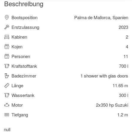
Beschreibung
Bootsposition
Palma de Mallorca, Spanien
Erstzulassung
2023
Kabinen
2
Kojen
4
Personen
11
Kraftstofftank
700 l
Badezimmer
1 shower with glas doors
Länge
11.65 m
Wassertank
300 l
Motor
2x350 hp Suzuki
Tiefgang
1.2 m
null