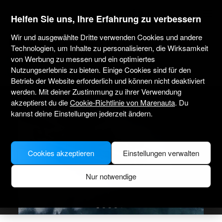
marenauta
®
Helfen Sie uns, Ihre Erfahrung zu verbessern
Wir und ausgewählte Dritte verwenden Cookies und andere
Italyure 38 - Palma de Mallorca
Technologien, um Inhalte zu personalisieren, die Wirksamkeit
von Werbung zu messen und ein optimiertes
4.4
(3 über Charter)
Nur ohne Skipper
Professionell
Nutzungserlebnis zu bieten. Einige Cookies sind für den
La Lonja Marina Charter
Verifiziertes Boot
Betrieb der Website erforderlich und können nicht deaktiviert
werden. Mit deiner Zustimmung zu ihrer Verwendung
akzeptierst du die
Cookie-Richtlinie von Marenauta
. Du
kannst deine Einstellungen jederzeit ändern.
Cookies akzeptieren
Einstellungen verwalten
Nur notwendige