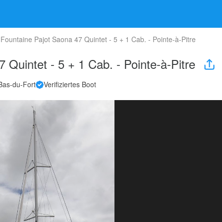
Fountaine Pajot Saona 47 Quintet - 5 + 1 Cab. - Pointe-à-Pitre
 Quintet - 5 + 1 Cab. - Pointe-à-Pitre
Bas-du-Fort
Verifiziertes Boot