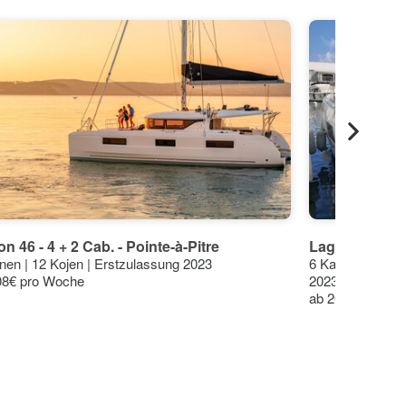
n 46 - 4 + 2 Cab. - Pointe-à-Pitre
Lagoon 42 - 4 
nen | 12 Kojen | Erstzulassung 2023
6 Kabinen | 10 
08€ pro Woche
2023)
ab 2010€ pro W