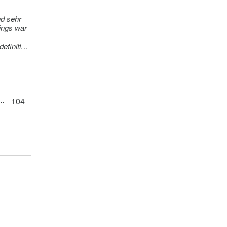
nd sehr
dings war
efinitiv
..
104