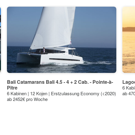
31°
31°
31°
31°
31°
28°
27°
24°
24°
24°
24°
24°
23°
22°
Bali Catamarans Bali 4.5 - 4 + 2 Cab. - Pointe-à-
Lagoo
Pitre
6 Kabi
6 Kabinen | 12 Kojen | Erstzulassung Economy (<2020)
ab 47
ab 2452€ pro Woche
Jun
Jul
Aug
Sep
Okt
Nov
Dez
Mindest °C
Meer °C