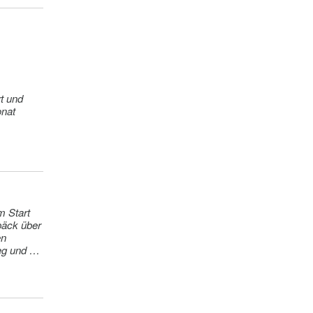
t und
päck über
en
g und hat