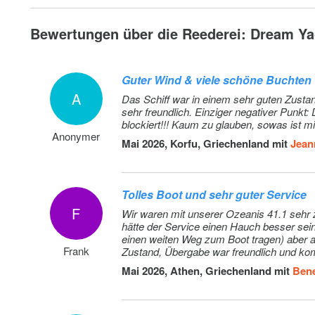
Bewertungen über die Reederei: Dream Yac
Guter Wind & viele schöne Buchten
A
Das Schiff war in einem sehr guten Zusta
sehr freundlich. Einziger negativer Punkt: Die Kaution von EUR 2500.- war bis Ende Juni, also einen ganzen Monat
blockiert!!! Kaum zu glauben, sowas ist mi
Anonymer
Mai 2026, Korfu, Griechenland mit
Jean
Tolles Boot und sehr guter Service
F
Wir waren mit unserer Ozeanis 41.1 sehr zufrie
hätte der Service einen Hauch besser se
einen weiten Weg zum Boot tragen) aber a
Frank
Zustand, Übergabe war freundlich und k
uns beim Anlegen geholfen. Übergabe, tank
Mai 2026, Athen, Griechenland mit
Bene