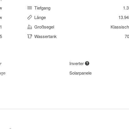
w
Tiefgang
1.
w
Länge
13.9
1
Großsegel
Klassisc
5
Wassertank
70
r
Inverter
age
Solarpanele