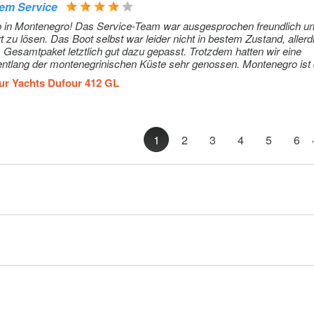
dem Service
laub in Montenegro! Das Service-Team war ausgesprochen freundlich u
zu lösen. Das Boot selbst war leider nicht in bestem Zustand, aller
s Gesamtpaket letztlich gut dazu gepasst. Trotzdem hatten wir eine
entlang der montenegrinischen Küste sehr genossen. Montenegro ist d
ften, tolles Segelrevier und eine ganz besondere Atmosphäre!
ur Yachts Dufour 412 GL
.
1
2
3
4
5
6