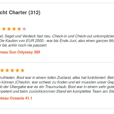
ht Charter (312)
nd, Segel und Verdeck fast neu. Check-in und Check-out unkomplizier
r bis anhin noch nie passiert.
neau Sun Odyssey 389
den. Boot war in einem tollen Zustand, alles hat funktioniert. Beim Start
in können (Checkin. war schwer zu finden und wir mussten unser Ge
b der Übergabe war es ein Traumurlaub. Boot war in einem sehr gut
ompetent und beim zurückkommen Stand ein komplettes Team am Ste
en und so weiter war völlig problemlos. Wir sind sehr begeistert.
teau Oceanis 41.1