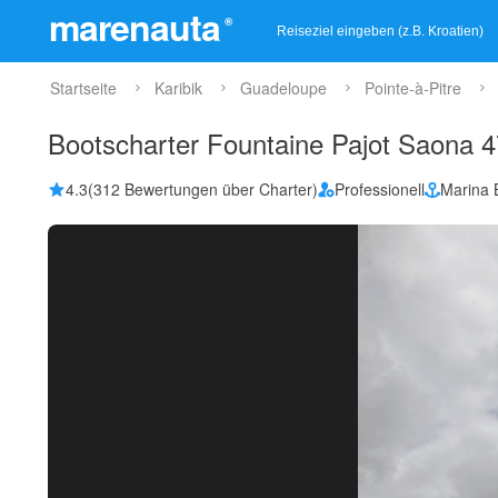
marenauta
®
Startseite
Karibik
Guadeloupe
Pointe-à-Pitre
Bootscharter Fountaine Pajot Saona 47
4.3
(312 Bewertungen über Charter)
Professionell
Marina 