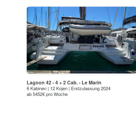
30°C
30°
30°
29°
27°C
27°
26°
24°C
23°
21°C
22°
22°
22°
21°
18°C
15°C
12°C
Lagoon 42 - 4 + 2 Cab. - Le Marin
9°C
6 Kabinen | 12 Kojen | Erstzulassung 2024
6°C
ab 5452€ pro Woche
3°C
Jan
Feb
Mär
Apr
Mai
Höchst °C