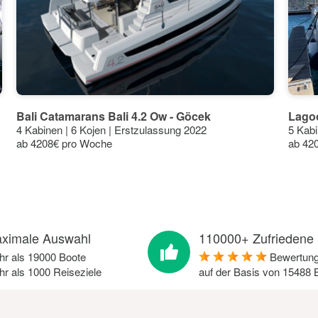
Extra
400€
aFee
Extra
500€
Extra
200€
Extra
100€
Bali Catamarans Bali 4.2 Ow - Göcek
Lagoo
4 Kabinen | 6 Kojen | Erstzulassung 2022
5 Kabi
Extra
50€
ab 4208€ pro Woche
ab 42
Extra
100€
ximale Auswahl
110000+ Zufriedene
r als 19000 Boote
Bewertun
r als 1000 Reiseziele
auf der Basis von
15488
B