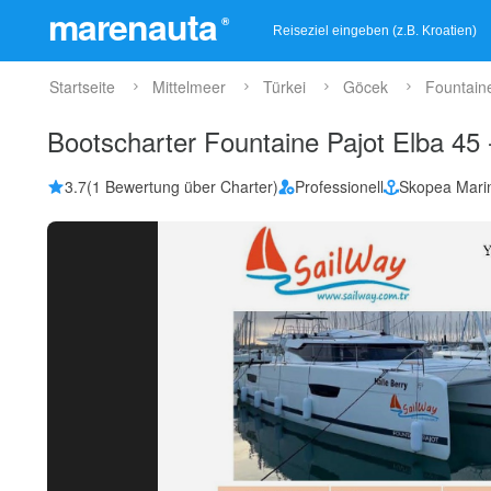
marenauta
®
Startseite
Mittelmeer
Türkei
Göcek
Fountaine
Bootscharter Fountaine Pajot Elba 45
3.7
(1 Bewertung über Charter)
Professionell
Skopea Mari