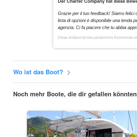
Der Charter Company hat diese Bew
Airport Transfer (Bodrum Airport-AdaköyMarmaris) One
Max 10 pax
Grazie per il tuo feedback! Siamo felici 
lista di opzioni è disponibile una tenda p
SUP board
agenzia. Ci fa piacere che tu abbia appre
Outboard engine
Diese Antwort ist das persönliche Kommentar e
Sunshade/Awning
Airport Transfer (Antalya Airport-AdaköyMarmaris) On
6 pax
Wo ist das Boot?
Airport Transfer (Antalya Airport-AdaköyMarmaris) On
10 pax
Noch mehr Boote, die dir gefallen könnten
Airport Transfer (Bodrum Airport-AdaköyMarmaris) One
Max 6 pax
Gennaker / (600,00 € CashDeposit)
Hostes(+Cabin+Food)