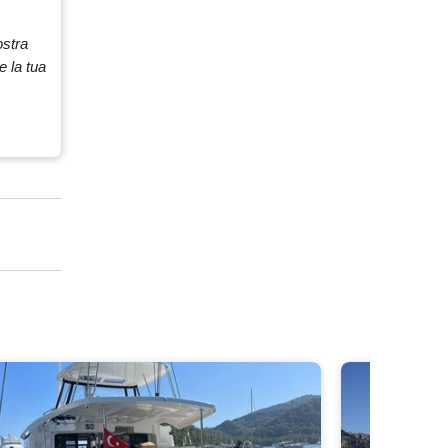
ostra
e la tua
che
he
che