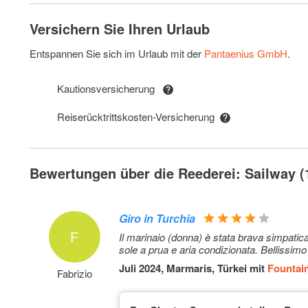
Espresso Machine with a MilkTank
Versichern Sie Ihren Urlaub
Airport Transfer (Dalaman Airport-AdaköyMarmaris) On
Max 6 pax
Entspannen Sie sich im Urlaub mit der
Pantaenius GmbH
.
Ice maker
Kautionsversicherung
Safety Net
Reiserücktrittskosten-Versicherung
Diesel Refueling (+diesel price)
Airport Transfer (Dalaman Airport-AdaköyMarmaris) On
Bewertungen über die Reederei: Sailway (
Max 10 pax
Early Check-In 12:00
Giro in Turchia
AbroadTransitLog&TurkishCustoms clearance
F
Il marinaio (donna) è stata brava simpatic
sole a prua e aria condizionata. Bellissimo
Wifi Station (unlimited)
Juli 2024, Marmaris, Türkei mit
Fountain
Fabrizio
Deposit Fee (For€3500Deposit)(+€1225RefundableDepo