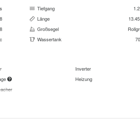
s
Tiefgang
1.
8
Länge
13.4
8
Großsegel
Rollg
ic
Wassertank
70
r
Inverter
lage
Heizung
acher