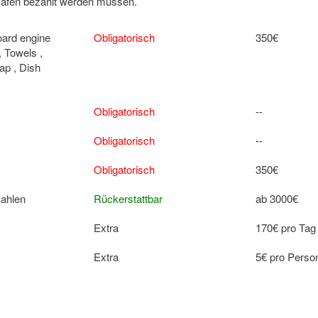
 Hafen bezahlt werden müssen.
oard engine
Obligatorisch
350€
, Towels ,
ap , Dish
Obligatorisch
--
Obligatorisch
--
Obligatorisch
350€
zahlen
Rückerstattbar
ab 3000€
Extra
170€ pro Tag
Extra
5€ pro Perso