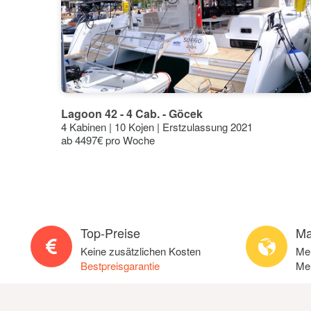
One Way Marmaris-Fethiye/Orhaniye + MarinaFee
One Way Marmaris-Kas/Kalkan Yada Bodrum + Marin
Dalaman - Marina - Dalaman VIP Transfer
Big Party Speaker
Lagoon 42 - 4 Cab. - Göcek
4 Kabinen | 10 Kojen | Erstzulassung 2021
Small Party Speaker
ab 4497€ pro Woche
Sea Scooter
Top-Preise
Ma
Keine zusätzlichen Kosten
Meh
Bestpreisgarantie
Meh