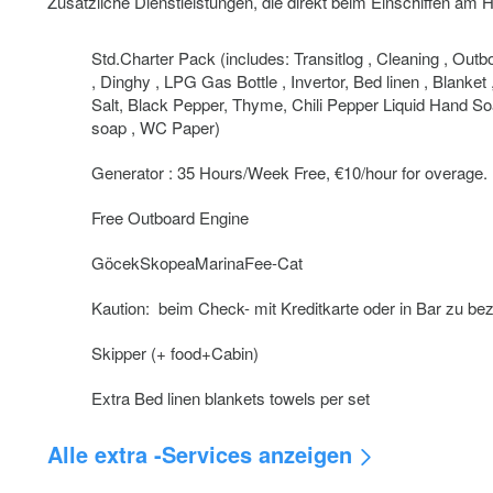
Zusätzliche Dienstleistungen, die direkt beim Einschiffen am
Std.Charter Pack (includes: Transitlog , Cleaning , Outb
, Dinghy , LPG Gas Bottle , Invertor, Bed linen , Blanket 
Salt, Black Pepper, Thyme, Chili Pepper Liquid Hand So
soap , WC Paper)
Generator : 35 Hours/Week Free, €10/hour for overage.
Free Outboard Engine
GöcekSkopeaMarinaFee-Cat
Kaution: beim Check- mit Kreditkarte oder in Bar zu be
Skipper (+ food+Cabin)
Extra Bed linen blankets towels per set
Alle extra -Services anzeigen