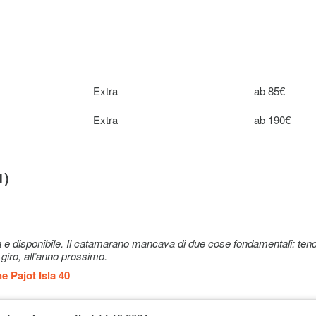
Extra
70€
e Way -
Extra
110€
Extra
100€
Extra
ab 85€
Extra
200€
Extra
ab 190€
Extra
150€
e Way -
Extra
170€
1)
Extra
200€
Extra
220€
a e disponibile. Il catamarano mancava di due cose fondamentali: tenda
 giro, all’anno prossimo.
Extra
100€ pro Wo
e Pajot Isla 40
sit)
Extra
525€