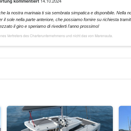
ertung kommentiert
14.10.2024
 Way -
Extra
250€
che la nostra marinaia ti sia sembrata simpatica e disponibile. Nella n
er il sole nella parte anteriore, che possiamo fornire su richiesta tramit
Extra
100€ pro Wo
zzato il giro e speriamo di rivederti l'anno prossimo!
Extra
--
ines Vertreters des Charterunternehmens und nicht das von Marenauta.
Extra
40€ pro Woc
e Way - Max
Extra
330€
e Way - Max
Extra
420€
 Way -
Extra
200€
Extra
350€ pro Wo
Extra
1190€