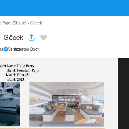
 Pajot Elba 45 - Göcek
 - Göcek
na
Verifiziertes Boot