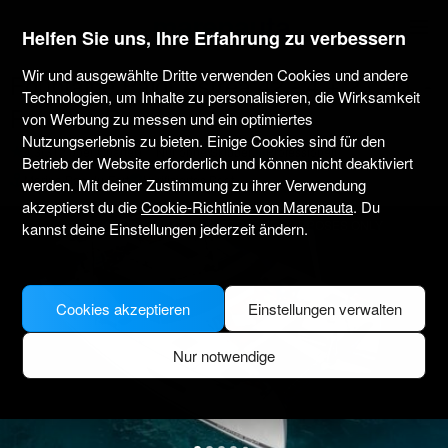
marenauta
®
Helfen Sie uns, Ihre Erfahrung zu verbessern
Wir und ausgewählte Dritte verwenden Cookies und andere
Fountaine Pajot Astrea 42 - 4 + 2 Cab. -
Technologien, um Inhalte zu personalisieren, die Wirksamkeit
Pointe-à-Pitre
von Werbung zu messen und ein optimiertes
Nutzungserlebnis zu bieten. Einige Cookies sind für den
4.3
(312 über Charter)
Nur ohne Skipper
Professionell
Betrieb der Website erforderlich und können nicht deaktiviert
Marina Bas-du-Fort
Verifiziertes Boot
werden. Mit deiner Zustimmung zu ihrer Verwendung
akzeptierst du die
Cookie-Richtlinie von Marenauta
. Du
MODEL PICTURE FOR ILLUSTRATIVE PURPOSES ONLY
kannst deine Einstellungen jederzeit ändern.
Cookies akzeptieren
Einstellungen verwalten
Nur notwendige