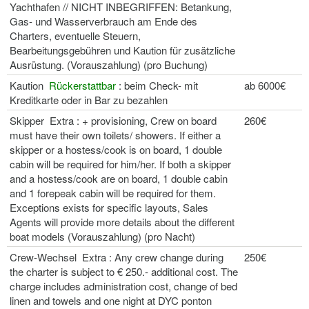
Yachthafen // NICHT INBEGRIFFEN: Betankung,
Gas- und Wasserverbrauch am Ende des
Charters, eventuelle Steuern,
Bearbeitungsgebühren und Kaution für zusätzliche
Ausrüstung. (Vorauszahlung) (pro Buchung)
Kaution
Rückerstattbar
: beim Check- mit
ab 6000€
Kreditkarte oder in Bar zu bezahlen
Skipper Extra : + provisioning, Crew on board
260€
must have their own toilets/ showers. If either a
skipper or a hostess/cook is on board, 1 double
cabin will be required for him/her. If both a skipper
and a hostess/cook are on board, 1 double cabin
and 1 forepeak cabin will be required for them.
Exceptions exists for specific layouts, Sales
Agents will provide more details about the different
boat models (Vorauszahlung) (pro Nacht)
Crew-Wechsel Extra : Any crew change during
250€
the charter is subject to € 250.- additional cost. The
charge includes administration cost, change of bed
linen and towels and one night at DYC ponton