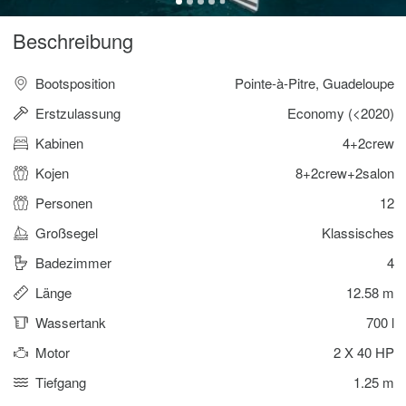
Beschreibung
Bootsposition
Pointe-à-Pitre, Guadeloupe
Erstzulassung
Economy (<2020)
Kabinen
4+2crew
Kojen
8+2crew+2salon
Personen
12
Großsegel
Klassisches
Badezimmer
4
Länge
12.58 m
Wassertank
700 l
Motor
2 X 40 HP
Tiefgang
1.25 m