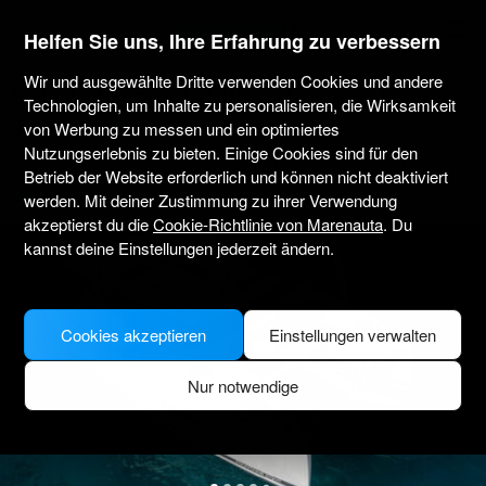
marenauta
®
Helfen Sie uns, Ihre Erfahrung zu verbessern
Wir und ausgewählte Dritte verwenden Cookies und andere
Fountaine Pajot Astrea 42 - 4 + 1 Cab. -
Technologien, um Inhalte zu personalisieren, die Wirksamkeit
Tortola
von Werbung zu messen und ein optimiertes
Nutzungserlebnis zu bieten. Einige Cookies sind für den
5.0
(1 über Charter)
Nur ohne Skipper
Professionell
Joma Marina
Betrieb der Website erforderlich und können nicht deaktiviert
Verifiziertes Boot
werden. Mit deiner Zustimmung zu ihrer Verwendung
akzeptierst du die
Cookie-Richtlinie von Marenauta
. Du
kannst deine Einstellungen jederzeit ändern.
Cookies akzeptieren
Einstellungen verwalten
Nur notwendige