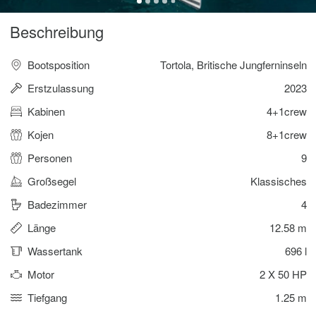
Beschreibung
Bootsposition
Tortola, Britische Jungferninseln
Erstzulassung
2023
Kabinen
4+1crew
Kojen
8+1crew
Personen
9
Großsegel
Klassisches
Badezimmer
4
Länge
12.58 m
Wassertank
696 l
Motor
2 X 50 HP
Tiefgang
1.25 m