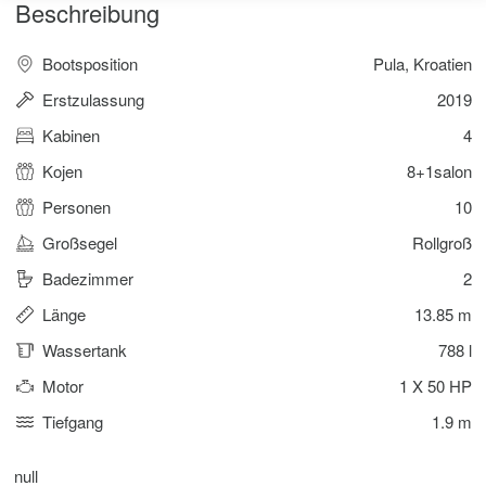
Beschreibung
Bootsposition
Pula, Kroatien
Erstzulassung
2019
Kabinen
4
Kojen
8+1salon
Personen
10
Großsegel
Rollgroß
Badezimmer
2
Länge
13.85 m
Wassertank
788 l
Motor
1 X 50 HP
Tiefgang
1.9 m
null