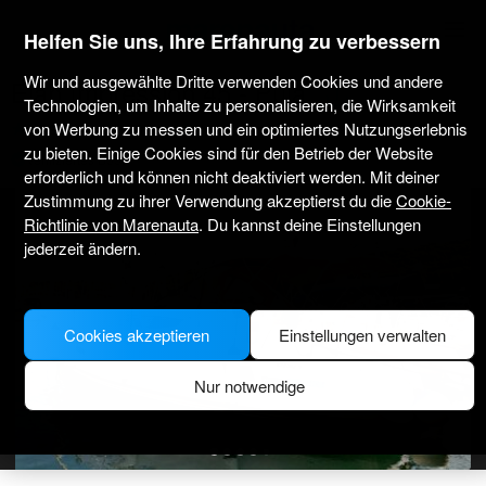
marenauta
®
Helfen Sie uns, Ihre Erfahrung zu verbessern
Wir und ausgewählte Dritte verwenden Cookies und andere
Elan Impression 45 - Pula
Technologien, um Inhalte zu personalisieren, die Wirksamkeit
von Werbung zu messen und ein optimiertes Nutzungserlebnis
4.9
(2)
Nur ohne Skipper
Professionell
Marina Veruda Tehnomont
zu bieten. Einige Cookies sind für den Betrieb der Website
Verifiziertes Boot
erforderlich und können nicht deaktiviert werden. Mit deiner
Zustimmung zu ihrer Verwendung akzeptierst du die
Cookie-
Richtlinie von Marenauta
. Du kannst deine Einstellungen
jederzeit ändern.
Cookies akzeptieren
Einstellungen verwalten
Nur notwendige