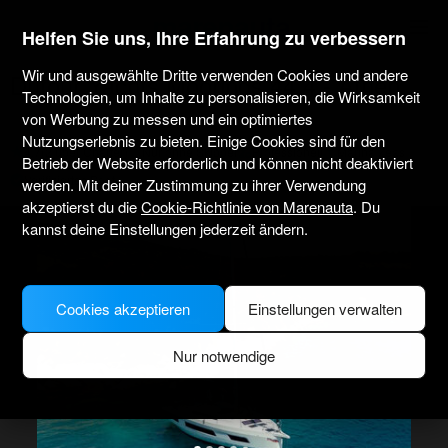
marenauta
®
Helfen Sie uns, Ihre Erfahrung zu verbessern
Wir und ausgewählte Dritte verwenden Cookies und andere
Dufour Yachts Moorings 44.4 - Athen
Technologien, um Inhalte zu personalisieren, die Wirksamkeit
von Werbung zu messen und ein optimiertes
Nutzungserlebnis zu bieten. Einige Cookies sind für den
4.7
(2 über Charter)
Nur ohne Skipper
Professionell
Marina Zeas
Betrieb der Website erforderlich und können nicht deaktiviert
Verifiziertes Boot
werden. Mit deiner Zustimmung zu ihrer Verwendung
akzeptierst du die
Cookie-Richtlinie von Marenauta
. Du
kannst deine Einstellungen jederzeit ändern.
Cookies akzeptieren
Einstellungen verwalten
Nur notwendige