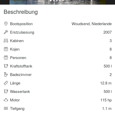
Beschreibung
Bootsposition
Woudsend, Niederlande
Erstzulassung
2007
Kabinen
3
Kojen
8
Personen
8
Kraftstofftank
500 l
Badezimmer
2
Länge
12.8 m
Wassertank
500 l
Motor
115 hp
Tiefgang
1.1 m