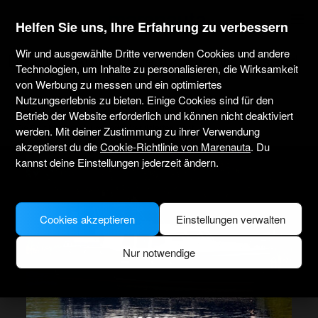
marenauta
®
Helfen Sie uns, Ihre Erfahrung zu verbessern
Wir und ausgewählte Dritte verwenden Cookies und andere
De Drait Advantage 42 (8) - Woudsend
Technologien, um Inhalte zu personalisieren, die Wirksamkeit
von Werbung zu messen und ein optimiertes
Nutzungserlebnis zu bieten. Einige Cookies sind für den
4.0
(5 über Charter)
Nur ohne Skipper
Professionell
Betrieb der Website erforderlich und können nicht deaktiviert
De Dait Marina Woudsend
Verifiziertes Boot
werden. Mit deiner Zustimmung zu ihrer Verwendung
akzeptierst du die
Cookie-Richtlinie von Marenauta
. Du
kannst deine Einstellungen jederzeit ändern.
Cookies akzeptieren
Einstellungen verwalten
Nur notwendige