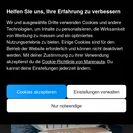
marenauta
®
Helfen Sie uns, Ihre Erfahrung zu verbessern
Wir und ausgewählte Dritte verwenden Cookies und andere
D&D Yachts D&d Kufner 56 - 5 Cab -
Technologien, um Inhalte zu personalisieren, die Wirksamkeit
Trogir
von Werbung zu messen und ein optimiertes
Nutzungserlebnis zu bieten. Einige Cookies sind für den
4.9
(1)
Nur ohne Skipper
Professionell
Marina Aci Trogir
Betrieb der Website erforderlich und können nicht deaktiviert
Verifiziertes Boot
werden. Mit deiner Zustimmung zu ihrer Verwendung
akzeptierst du die
Cookie-Richtlinie von Marenauta
. Du
kannst deine Einstellungen jederzeit ändern.
Cookies akzeptieren
Einstellungen verwalten
Nur notwendige