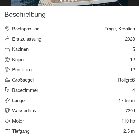
Beschreibung
Bootsposition
Trogir, Kroatien
Erstzulassung
2023
Kabinen
5
Kojen
12
Personen
12
Großsegel
Rollgroß
Badezimmer
4
Länge
17.55 m
Wassertank
720 l
Motor
110 hp
Tiefgang
2.5 m