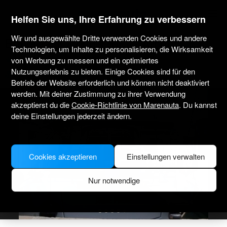
marenauta
®
Helfen Sie uns, Ihre Erfahrung zu verbessern
Wir und ausgewählte Dritte verwenden Cookies und andere
Beneteau Oceanis 51.1 - Athen
Technologien, um Inhalte zu personalisieren, die Wirksamkeit
von Werbung zu messen und ein optimiertes
4.7
(1 über Charter)
Nur ohne Skipper
Professionell
Nutzungserlebnis zu bieten. Einige Cookies sind für den
Marina Alimos Kalamaki
Verifiziertes Boot
Betrieb der Website erforderlich und können nicht deaktiviert
werden. Mit deiner Zustimmung zu ihrer Verwendung
akzeptierst du die
Cookie-Richtlinie von Marenauta
. Du kannst
deine Einstellungen jederzeit ändern.
Cookies akzeptieren
Einstellungen verwalten
Nur notwendige