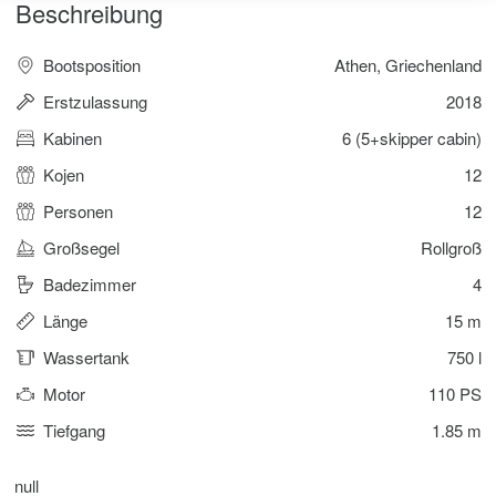
Beschreibung
Bootsposition
Athen, Griechenland
Erstzulassung
2018
Kabinen
6 (5+skipper cabin)
Kojen
12
Personen
12
Großsegel
Rollgroß
Badezimmer
4
Länge
15 m
Wassertank
750 l
Motor
110 PS
Tiefgang
1.85 m
null