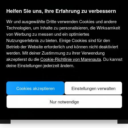
marenauta
®
Helfen Sie uns, Ihre Erfahrung zu verbessern
Wir und ausgewählte Dritte verwenden Cookies und andere
Beneteau Oceanis 45 - Ameglia
Technologien, um Inhalte zu personalisieren, die Wirksamkeit
von Werbung zu messen und ein optimiertes
3.9
(1)
Nur ohne Skipper
Professionell
Bocca di Magra hafen
Nutzungserlebnis zu bieten. Einige Cookies sind für den
Verifiziertes Boot
Betrieb der Website erforderlich und können nicht deaktiviert
werden. Mit deiner Zustimmung zu ihrer Verwendung
akzeptierst du die
Cookie-Richtlinie von Marenauta
. Du kannst
deine Einstellungen jederzeit ändern.
Cookies akzeptieren
Einstellungen verwalten
Nur notwendige