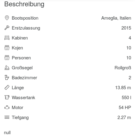
Beschreibung
Bootsposition
Ameglia, Italien
Erstzulassung
2015
Kabinen
4
Kojen
10
Personen
10
Großsegel
Rollgroß
Badezimmer
2
Länge
13.85 m
Wassertank
550 l
Motor
54 HP
Tiefgang
2.27 m
null