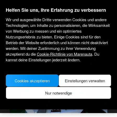
marenauta
®
Helfen Sie uns, Ihre Erfahrung zu verbessern
Wir und ausgewählte Dritte verwenden Cookies und andere
Beneteau Oceanis 43 - Athen
Technologien, um Inhalte zu personalisieren, die Wirksamkeit
von Werbung zu messen und ein optimiertes
Nur ohne Skipper
Professionell
Marina Alimos Kalamaki
Nutzungserlebnis zu bieten. Einige Cookies sind für den
Verifiziertes Boot
Betrieb der Website erforderlich und können nicht deaktiviert
werden. Mit deiner Zustimmung zu ihrer Verwendung
akzeptierst du die
Cookie-Richtlinie von Marenauta
. Du
kannst deine Einstellungen jederzeit ändern.
Cookies akzeptieren
Einstellungen verwalten
Nur notwendige