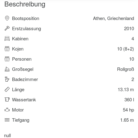
Beschreibung
Bootsposition
Athen, Griechenland
Erstzulassung
2010
Kabinen
4
Kojen
10 (8+2)
Personen
10
Großsegel
Rollgroß
Badezimmer
2
Länge
13.13 m
Wassertank
360 l
Motor
54 hp
Tiefgang
1.65 m
null