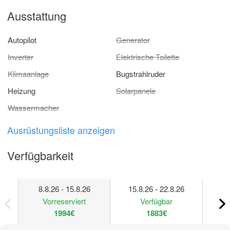
Ausstattung
Autopilot
Generator
Inverter
Elektrische Toilette
Klimaanlage
Bugstrahlruder
Heizung
Solarpanele
Wassermacher
Ausrüstungsliste anzeigen
Verfügbarkeit
8.8.26 - 15.8.26
15.8.26 - 22.8.26
22
Vorreserviert
Verfügbar
1994€
1883€