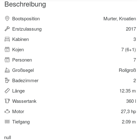
Beschreibung
Bootsposition
Murter, Kroatien
Erstzulassung
2017
Kabinen
3
Kojen
7 (6+1)
Personen
7
Großsegel
Rollgroß
Badezimmer
2
Länge
12.35 m
Wassertank
360 l
Motor
27,3 hp
Tiefgang
2.09 m
null