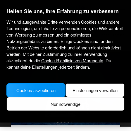
marenauta
®
Helfen Sie uns, Ihre Erfahrung zu verbessern
Wir und ausgewählte Dritte verwenden Cookies und andere
Bavaria Cruiser 41 - Murter
Technologien, um Inhalte zu personalisieren, die Wirksamkeit
von Werbung zu messen und ein optimiertes
4.5
(7 über Charter)
Nur ohne Skipper
Professionell
Marina Hramina
Nutzungserlebnis zu bieten. Einige Cookies sind für den
Verifiziertes Boot
Betrieb der Website erforderlich und können nicht deaktiviert
werden. Mit deiner Zustimmung zu ihrer Verwendung
akzeptierst du die
Cookie-Richtlinie von Marenauta
. Du
kannst deine Einstellungen jederzeit ändern.
Cookies akzeptieren
Einstellungen verwalten
Nur notwendige