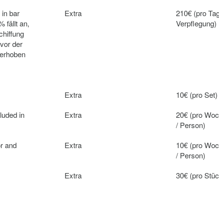
 in bar
Extra
210€ (pro Ta
 fällt an,
Verpflegung)
chiffung
vor der
 erhoben
Extra
10€ (pro Set)
luded in
Extra
20€ (pro Wo
/ Person)
r and
Extra
10€ (pro Wo
/ Person)
Extra
30€ (pro Stüc