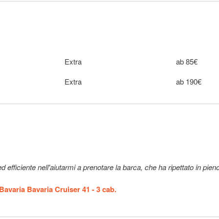
oche für
Extra
200€ (pro
 das
Woche)
 bar
Extra
5€ (pro Stück
Extra
ab 85€
Extra
150€ (pro
Woche)
Extra
ab 190€
Extra
10€ (pro Set)
vor Ort in
 for up to
Extra
70€ (pro
rt in bar
Buchung)
r Ort in
Extra
200€ (pro
d efficiente nell'aiutarmi a prenotare la barca, che ha ripettato in pieno
Woche)
Bavaria Bavaria Cruiser 41 - 3 cab.
gbarkeit,
Extra
110€ (pro
Woche)