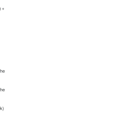
g +
che
che
k)