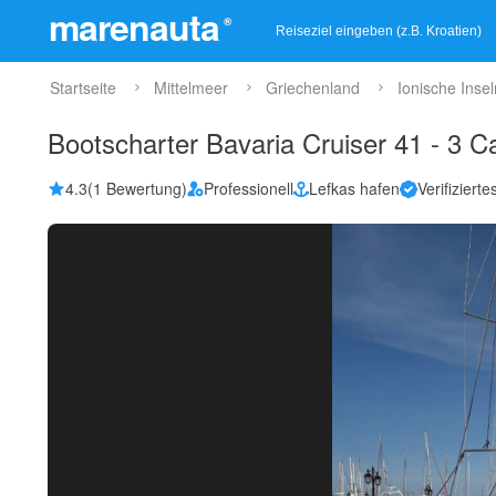
marenauta
®
Startseite
Mittelmeer
Griechenland
Ionische Insel
Bootscharter Bavaria Cruiser 41 - 3 C
4.3
(1 Bewertung)
Professionell
Lefkas hafen
Verifizierte