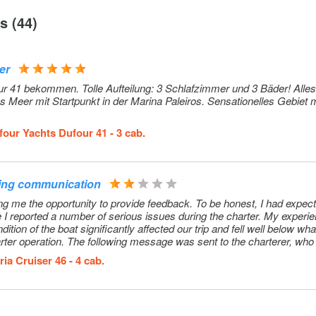
Extra
130€ (pro
s (44)
Woche)
Extra
130€ (pro
er
Woche)
r 41 bekommen. Tolle Aufteilung: 3 Schlafzimmer und 3 Bäder! Alles
Extra
100€ (pro
Woche)
four Yachts Dufour 41 - 3 cab.
 unserer
Extra
150€ (pro
etc.) und
Buchung)
igung und
ssing communication
hölzer,
Extra
70€ (pro
rted a number of serious issues during the charter. My experience was
dition of the boat significantly affected our trip and fell well below wha
ucker, Salz
Buchung)
 to the charterer, who assured
, 6 Dosen
 in bar
ia Cruiser 46 - 4 cab.
tunately, the condition of the boat was
elp avoid similar problems for the next crew, the following points sho
 Ort in bar
Extra
190€ (pro Ta
Verpflegung)
e alarm at night and waking us up. We regularly had to run the engine 