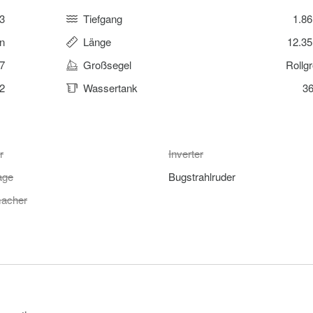
3
Tiefgang
1.8
n
Länge
12.3
7
Großsegel
Rollg
2
Wassertank
36
r
Inverter
age
Bugstrahlruder
acher