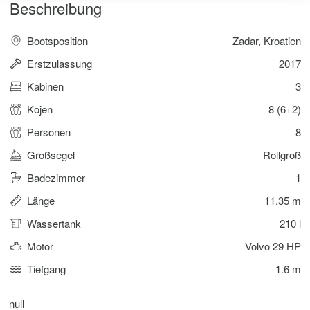
Beschreibung
Bootsposition
Zadar, Kroatien
Erstzulassung
2017
Kabinen
3
Kojen
8 (6+2)
Personen
8
Großsegel
Rollgroß
Badezimmer
1
Länge
11.35 m
Wassertank
210 l
Motor
Volvo 29 HP
Tiefgang
1.6 m
null