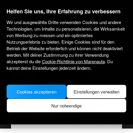
marenauta
®
Helfen Sie uns, Ihre Erfahrung zu verbessern
Wir und ausgewählte Dritte verwenden Cookies und andere
Bavaria Cruiser 37 - Zadar
Technologien, um Inhalte zu personalisieren, die Wirksamkeit
von Werbung zu messen und ein optimiertes
4.1
(1)
Nur ohne Skipper
Professionell
Marina Zadar Tankerkomerc
Nutzungserlebnis zu bieten. Einige Cookies sind für den
Verifiziertes Boot
Betrieb der Website erforderlich und können nicht deaktiviert
werden. Mit deiner Zustimmung zu ihrer Verwendung
akzeptierst du die
Cookie-Richtlinie von Marenauta
. Du
kannst deine Einstellungen jederzeit ändern.
Cookies akzeptieren
Einstellungen verwalten
Nur notwendige