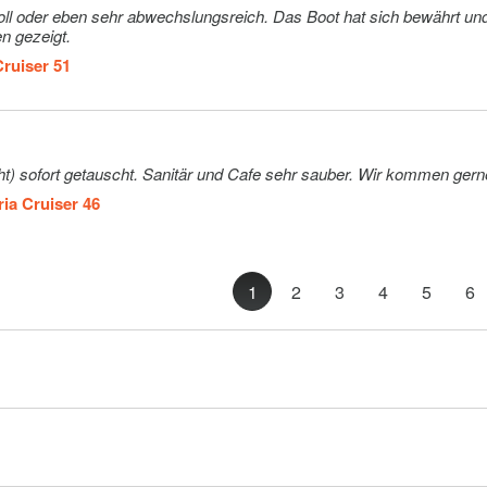
ll oder eben sehr abwechslungsreich. Das Boot hat sich bewährt und
n gezeigt.
Cruiser 51
Basis ist gut, technische Mängel (Ankerlicht) sofort getauscht. Sanitär und Cafe
ia Cruiser 46
1
2
3
4
5
6