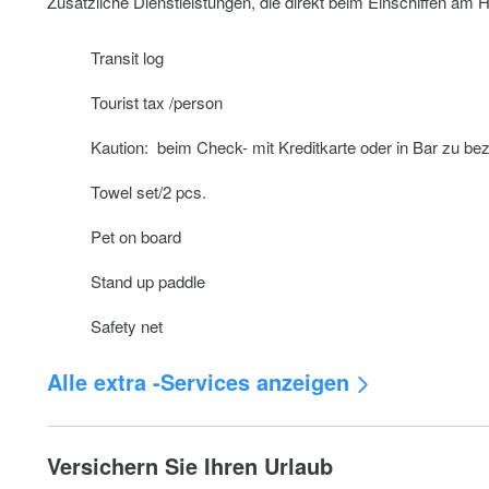
Zusätzliche Dienstleistungen, die direkt beim Einschiffen am
Transit log
Tourist tax /person
Kaution: beim Check- mit Kreditkarte oder in Bar zu be
Towel set/2 pcs.
Pet on board
Stand up paddle
Safety net
Alle extra -Services anzeigen
Outboard engine 2,5 HP
Versichern Sie Ihren Urlaub
WiFi 50 GB