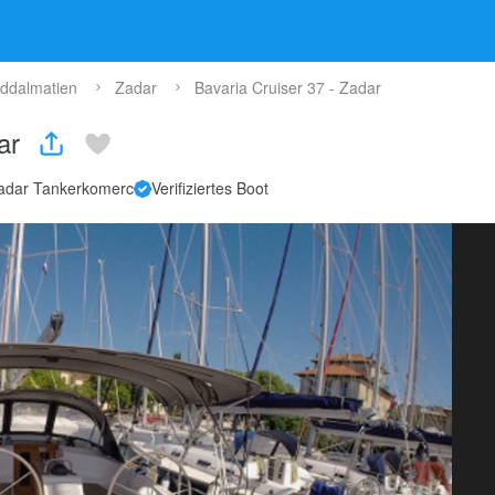
ddalmatien
Zadar
Bavaria Cruiser 37 - Zadar
dar
adar Tankerkomerc
Verifiziertes Boot