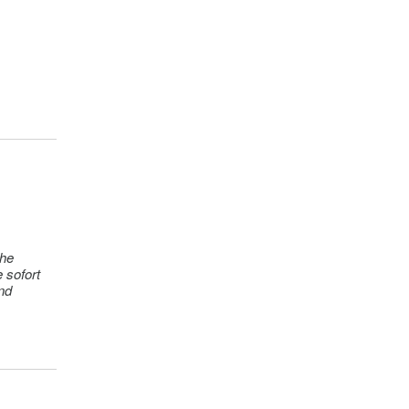
on
 sofort
nd