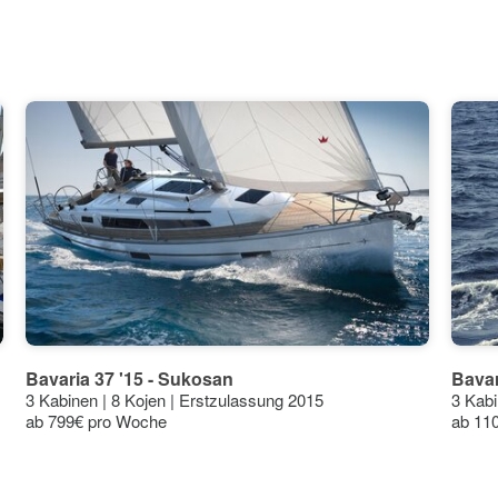
30°
29°
27°
26°
21°
21°
20°
18°
18°
15°
14°
11°
Bavaria 37 '15 - Sukosan
Bavar
9°
3 Kabinen | 8 Kojen | Erstzulassung 2015
3 Kabi
6°
ab 799€ pro Woche
ab 11
Jun
Jul
Aug
Sep
Okt
Nov
Dez