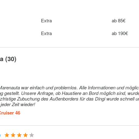
Extra
10€ pro Pers
Extra
ab 85€
Extra
120€
Extra
ab 190€
Extra
120€
a (30)
fach und problemlos. Alle Informationen und mögliche
 gestellt. Unsere Anfrage, ob Haustiere an Bord möglich sind, wurde
rzfristige Zubuchung des Außenborders für das Dingi wurde schnell u
jeder Zeit wieder!
Cruiser 46
n