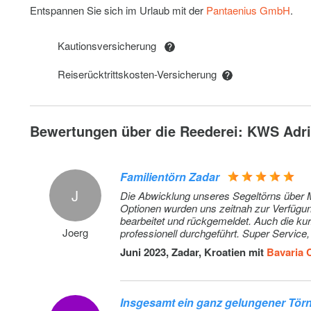
Entspannen Sie sich im Urlaub mit der
Pantaenius GmbH
.
Extra bed linen
Kautionsversicherung
Early check-in 13h, on demand,if possible
Reiserücktrittskosten-Versicherung
Overnight (if possible)
Bewertungen über die Reederei: KWS Adri
Familientörn Zadar
J
Die Abwicklung unseres Segeltörns über Marenauta war ein
Optionen wurden uns zeitnah zur Verfügung
bearbeitet und rückgemeldet. Auch die ku
Joerg
professionell durchgeführt. Super Service, 
Juni 2023, Zadar, Kroatien mit
Bavaria 
Insgesamt ein ganz gelungener Tör