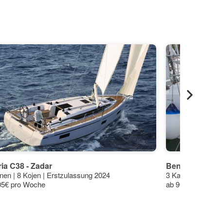
ia C38 - Zadar
Beneteau Ocea
nen | 8 Kojen | Erstzulassung 2024
3 Kabinen | 8 K
05€ pro Woche
ab 909€ pro Wo