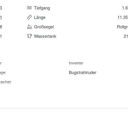
3
Tiefgang
1.
2)
Länge
11.3
8
Großsegel
Rollg
1
Wassertank
21
r
Inverter
age
Bugstrahlruder
acher