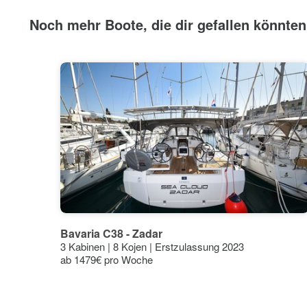
Noch mehr Boote, die dir gefallen könnten
30°C
27°C
24°C
23°
21°C
18°C
18°
15°C
15°
14°
12°C
11°
Bavaria C38 - Zadar
9°C
10°
10°
3 Kabinen | 8 Kojen | Erstzulassung 2023
6°C
7°
ab 1479€ pro Woche
5°
5°
3°C
Jan
Feb
Mär
Apr
Mai