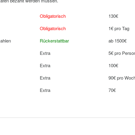
 Hafen bezahlt werden müssen.
Obligatorisch
130€
Obligatorisch
1€ pro Tag
zahlen
Rückerstattbar
ab 1500€
Extra
5€ pro Perso
Extra
100€
Extra
90€ pro Woc
Extra
70€
Extra
80€ pro Woc
Extra
30€ pro Woc