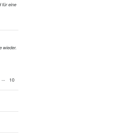
 für eine
 sehr sauber. Wir kommen gerne wieder.
...
10