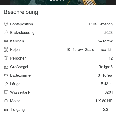
Beschreibung
Bootsposition
Pula, Kroatien
Erstzulassung
2023
Kabinen
5+1crew
Kojen
10+1crew+2salon (max 12)
Personen
12
Großsegel
Rollgroß
Badezimmer
3+1crew
Länge
15.43 m
Wassertank
620 l
Motor
1 X 80 HP
Tiefgang
2.3 m