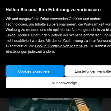
marenauta
®
Helfen Sie uns, Ihre Erfahrung zu verbessern
Wir und ausgewählte Dritte verwenden Cookies und andere
Bavaria C50 Holiday - 5 + 1 Cab. - Pula
Technologien, um Inhalte zu personalisieren, die Wirksamkeit von
Werbung zu messen und ein optimiertes Nutzungserlebnis zu bie
Einige Cookies sind für den Betrieb der Website erforderlich und
3.9
(1)
Nur ohne Skipper
Professionell
Marina Veruda Tehnomont
nicht deaktiviert werden. Mit deiner Zustimmung zu ihrer Verwen
Verifiziertes Boot
akzeptierst du die
Cookie-Richtlinie von Marenauta
. Du kannst de
Einstellungen jederzeit ändern.
Cookies akzeptieren
Einstellungen verwalt
Nur notwendige