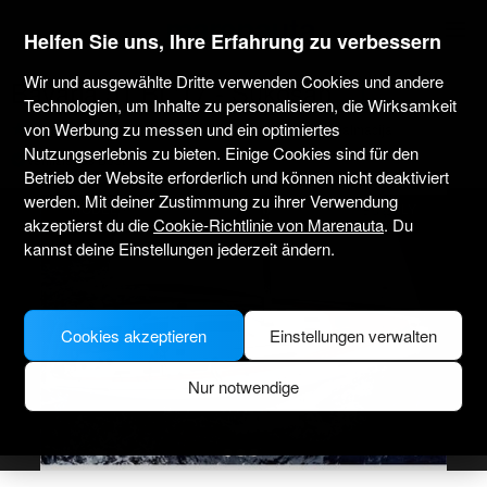
marenauta
®
Helfen Sie uns, Ihre Erfahrung zu verbessern
Wir und ausgewählte Dritte verwenden Cookies und andere
Bavaria 51 Bt '17 - Sukosan
Technologien, um Inhalte zu personalisieren, die Wirksamkeit
von Werbung zu messen und ein optimiertes
4.0
(2)
Nur ohne Skipper
Professionell
Marina Dalmacija
Nutzungserlebnis zu bieten. Einige Cookies sind für den
Verifiziertes Boot
Betrieb der Website erforderlich und können nicht deaktiviert
werden. Mit deiner Zustimmung zu ihrer Verwendung
MODEL PICTURE FOR ILLUSTRATIVE PURPOSES ONLY
akzeptierst du die
Cookie-Richtlinie von Marenauta
. Du
kannst deine Einstellungen jederzeit ändern.
Cookies akzeptieren
Einstellungen verwalten
Nur notwendige