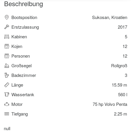
Beschreibung
Bootsposition
Sukosan, Kroatien
Erstzulassung
2017
Kabinen
5
Kojen
12
Personen
12
Großsegel
Rollgroß
Badezimmer
3
Länge
15.59 m
Wassertank
560 l
Motor
75 hp Volvo Penta
Tiefgang
2.25 m
null