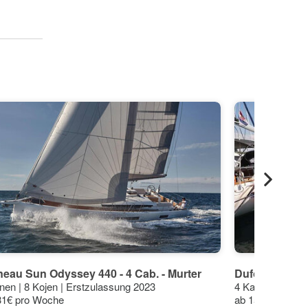
eau Sun Odyssey 440 - 4 Cab. - Murter
Dufour Yachts 
nen | 8 Kojen | Erstzulassung 2023
4 Kabinen | 10 
31€ pro Woche
ab 1508€ pro W