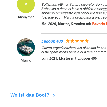
A
Settimana ottima, Tempo discreto. Vento buono qualche ora di pioggia modesta, Mare perfetto. La Dalmazia di fronte a
Sebenico e ricca di isole e abbiamo veleggi
abbiamo ormeggiato legandoci alle boe a pa
Anonymer
(pentole ecc). Marina promossa a pieni vot
Mai 2024, Murter, Kroatien mit
Bavaria 
Lagoon 400
Ottima organizzazione sia al check-in ch
di navigare molto bene e di avere comfort
Juni 2021, Murter mit
Lagoon 400
Manlio
Wo ist das Boot?