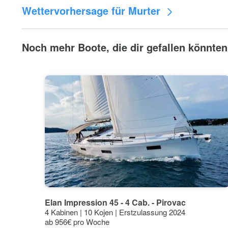
Wettervorhersage für Murter
Noch mehr Boote, die dir gefallen könnten
30°C
27°C
24°C
23°
21°C
18°C
18°
15°C
15°
14°
12°C
11°
Elan Impression 45 - 4 Cab. - Pirovac
9°C
10°
10°
4 Kabinen | 10 Kojen | Erstzulassung 2024
6°C
7°
ab 956€ pro Woche
5°
5°
3°C