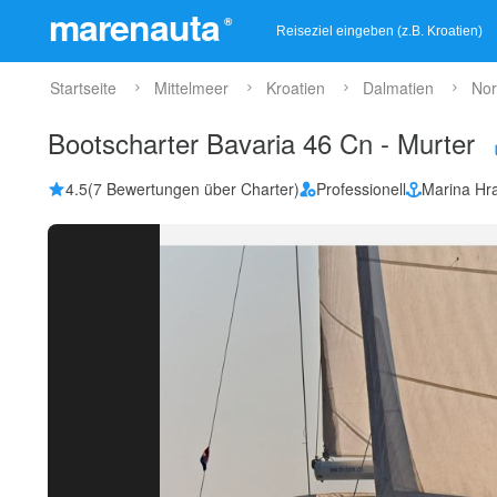
marenauta
®
Startseite
Mittelmeer
Kroatien
Dalmatien
Nor
Bootscharter Bavaria 46 Cn - Murter
4.5
(7 Bewertungen über Charter)
Professionell
Marina Hr