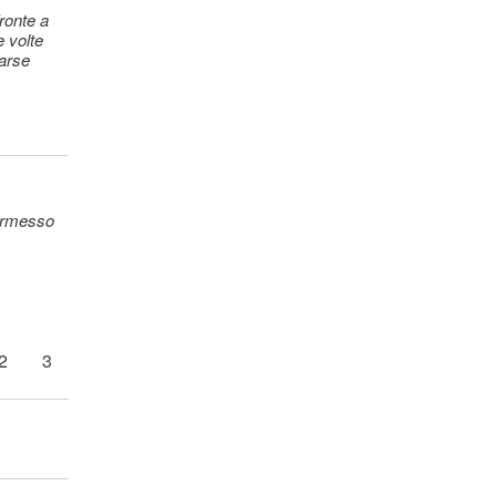
e volte
carse
permesso
2
3