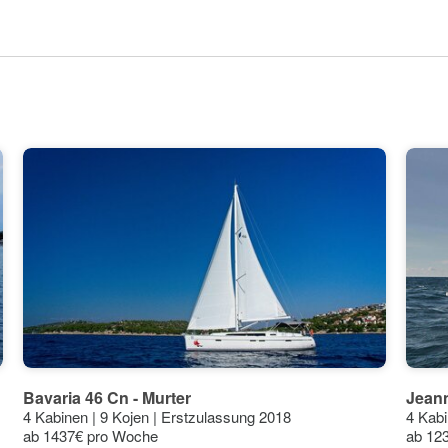
30°
29°
27°
26°
21°
21°
20°
18°
18°
15°
14°
11°
Bavaria 46 Cn - Murter
Jeann
9°
4 Kabinen | 9 Kojen | Erstzulassung 2018
4 Kabi
6°
ab 1437€ pro Woche
ab 12