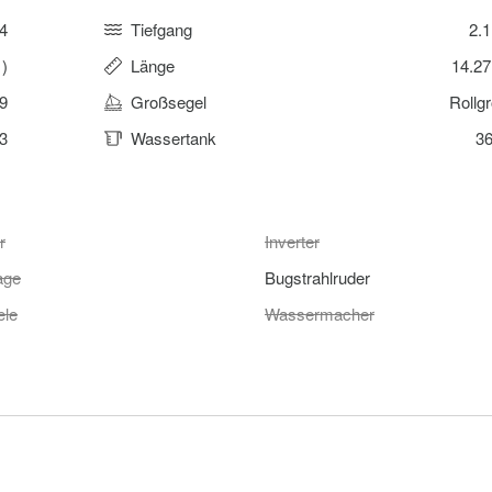
4
Tiefgang
2.
1)
Länge
14.2
9
Großsegel
Rollg
3
Wassertank
36
r
Inverter
age
Bugstrahlruder
ele
Wassermacher