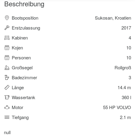
Beschreibung
Bootsposition
Sukosan, Kroatien
Erstzulassung
2017
Kabinen
4
Kojen
10
Personen
10
Großsegel
Rollgroß
Badezimmer
3
Länge
14.4 m
Wassertank
360 l
Motor
55 HP VOLVO
Tiefgang
2.1 m
null