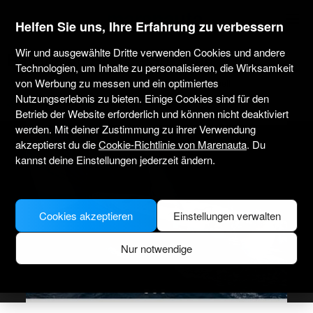
marenauta
®
Helfen Sie uns, Ihre Erfahrung zu verbessern
Wir und ausgewählte Dritte verwenden Cookies und andere
Bavaria 46 Bt '17 - Sukosan
Technologien, um Inhalte zu personalisieren, die Wirksamkeit
von Werbung zu messen und ein optimiertes
4.1
(75 über Charter)
Nur ohne Skipper
Professionell
Nutzungserlebnis zu bieten. Einige Cookies sind für den
Marina Dalmacija
Verifiziertes Boot
Betrieb der Website erforderlich und können nicht deaktiviert
werden. Mit deiner Zustimmung zu ihrer Verwendung
akzeptierst du die
Cookie-Richtlinie von Marenauta
. Du
kannst deine Einstellungen jederzeit ändern.
Cookies akzeptieren
Einstellungen verwalten
Nur notwendige