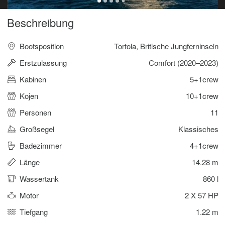
Beschreibung
Bootsposition
Tortola, Britische Jungferninseln
Erstzulassung
Comfort (2020–2023)
Kabinen
5+1crew
Kojen
10+1crew
Personen
11
Großsegel
Klassisches
Badezimmer
4+1crew
Länge
14.28 m
Wassertank
860 l
Motor
2 X 57 HP
Tiefgang
1.22 m