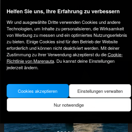
marenauta
®
Helfen Sie uns, Ihre Erfahrung zu verbessern
Wir und ausgewählte Dritte verwenden Cookies und andere
Bali Catamarans Bali 4.6 - 5 + 1 Cab. -
Technologien, um Inhalte zu personalisieren, die Wirksamkeit
Tortola
von Werbung zu messen und ein optimiertes Nutzungserlebnis
zu bieten. Einige Cookies sind für den Betrieb der Website
4.3
(312 über Charter)
Nur ohne Skipper
Professionell
erforderlich und können nicht deaktiviert werden. Mit deiner
Verifiziertes Boot
Zustimmung zu ihrer Verwendung akzeptierst du die
Cookie-
Richtlinie von Marenauta
. Du kannst deine Einstellungen
MODEL PICTURE FOR ILLUSTRATIVE PURPOSES ONLY
jederzeit ändern.
Cookies akzeptieren
Einstellungen verwalten
Nur notwendige