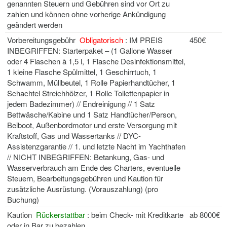
genannten Steuern und Gebühren sind vor Ort zu
zahlen und können ohne vorherige Ankündigung
geändert werden
Vorbereitungsgebühr
Obligatorisch
: IM PREIS
450€
INBEGRIFFEN: Starterpaket – (1 Gallone Wasser
oder 4 Flaschen à 1,5 l, 1 Flasche Desinfektionsmittel,
1 kleine Flasche Spülmittel, 1 Geschirrtuch, 1
Schwamm, Müllbeutel, 1 Rolle Papierhandtücher, 1
Schachtel Streichhölzer, 1 Rolle Toilettenpapier in
jedem Badezimmer) // Endreinigung // 1 Satz
Bettwäsche/Kabine und 1 Satz Handtücher/Person,
Beiboot, Außenbordmotor und erste Versorgung mit
Kraftstoff, Gas und Wassertanks // DYC-
Assistenzgarantie // 1. und letzte Nacht im Yachthafen
// NICHT INBEGRIFFEN: Betankung, Gas- und
Wasserverbrauch am Ende des Charters, eventuelle
Steuern, Bearbeitungsgebühren und Kaution für
zusätzliche Ausrüstung. (Vorauszahlung) (pro
Buchung)
Kaution
Rückerstattbar
: beim Check- mit Kreditkarte
ab 8000€
oder in Bar zu bezahlen