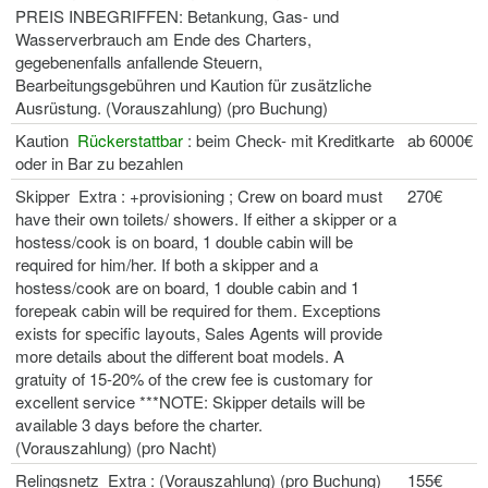
PREIS INBEGRIFFEN: Betankung, Gas- und
Wasserverbrauch am Ende des Charters,
gegebenenfalls anfallende Steuern,
Bearbeitungsgebühren und Kaution für zusätzliche
Ausrüstung. (Vorauszahlung) (pro Buchung)
Kaution
Rückerstattbar
: beim Check- mit Kreditkarte
ab 6000€
oder in Bar zu bezahlen
Skipper Extra : +provisioning ; Crew on board must
270€
have their own toilets/ showers. If either a skipper or a
hostess/cook is on board, 1 double cabin will be
required for him/her. If both a skipper and a
hostess/cook are on board, 1 double cabin and 1
forepeak cabin will be required for them. Exceptions
exists for specific layouts, Sales Agents will provide
more details about the different boat models. A
gratuity of 15-20% of the crew fee is customary for
excellent service ***NOTE: Skipper details will be
available 3 days before the charter.
(Vorauszahlung) (pro Nacht)
Relingsnetz Extra : (Vorauszahlung) (pro Buchung)
155€