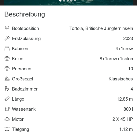
Beschreibung
Bootsposition
Tortola, Britische Jungferninseln
Erstzulassung
2023
Kabinen
4+1crew
Kojen
8+1crew+1salon
Personen
10
Großsegel
Klassisches
Badezimmer
4
Länge
12.85 m
Wassertank
800 l
Motor
2 X 45 HP
Tiefgang
1.12 m