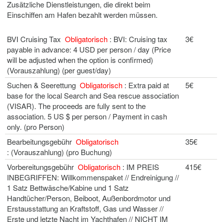
Zusätzliche Dienstleistungen, die direkt beim
Einschiffen am Hafen bezahlt werden müssen.
BVI Cruising Tax
Obligatorisch
: BVI: Cruising tax
3€
payable in advance: 4 USD per person / day (Price
will be adjusted when the option is confirmed)
(Vorauszahlung) (per guest/day)
Suchen & Seerettung
Obligatorisch
: Extra paid at
5€
base for the local Search and Sea rescue association
(VISAR). The proceeds are fully sent to the
association. 5 US $ per person / Payment in cash
only. (pro Person)
Bearbeitungsgebühr
Obligatorisch
35€
: (Vorauszahlung) (pro Buchung)
Vorbereitungsgebühr
Obligatorisch
: IM PREIS
415€
INBEGRIFFEN: Willkommenspaket // Endreinigung //
1 Satz Bettwäsche/Kabine und 1 Satz
Handtücher/Person, Beiboot, Außenbordmotor und
Erstausstattung an Kraftstoff, Gas und Wasser //
Erste und letzte Nacht im Yachthafen // NICHT IM