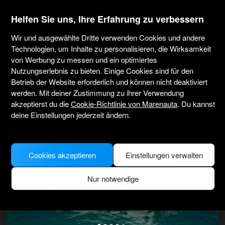
marenauta
®
Helfen Sie uns, Ihre Erfahrung zu verbessern
Wir und ausgewählte Dritte verwenden Cookies und andere
Bali Catamarans Bali 4.2 - Tortola
Technologien, um Inhalte zu personalisieren, die Wirksamkeit
von Werbung zu messen und ein optimiertes
Nutzungserlebnis zu bieten. Einige Cookies sind für den
4.3
(75 über Charter)
Nur ohne Skipper
Professionell
Betrieb der Website erforderlich und können nicht deaktiviert
Nanny Cay Marina
Verifiziertes Boot
werden. Mit deiner Zustimmung zu ihrer Verwendung
akzeptierst du die
Cookie-Richtlinie von Marenauta
. Du kannst
MODEL PICTURE FOR ILLUSTRATIVE PURPOSES ONLY
deine Einstellungen jederzeit ändern.
Cookies akzeptieren
Einstellungen verwalten
Nur notwendige