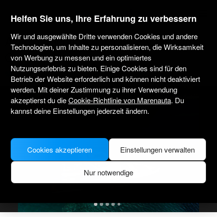
marenauta
®
Helfen Sie uns, Ihre Erfahrung zu verbessern
Wir und ausgewählte Dritte verwenden Cookies und andere
Azimut Yachts Azimut 66 Fly - Kastel
Technologien, um Inhalte zu personalisieren, die Wirksamkeit
Gomilica
von Werbung zu messen und ein optimiertes
Mit Besatzung
Nutzungserlebnis zu bieten. Einige Cookies sind für den
Nur mit Skipper
Professionell
Marina Kastela
Verifiziertes Boot
Betrieb der Website erforderlich und können nicht deaktiviert
werden. Mit deiner Zustimmung zu ihrer Verwendung
akzeptierst du die
Cookie-Richtlinie von Marenauta
. Du
kannst deine Einstellungen jederzeit ändern.
Cookies akzeptieren
Einstellungen verwalten
Nur notwendige