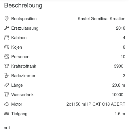
Beschreibung
Bootsposition
Kastel Gomilica, Kroatien
Erstzulassung
2018
Kabinen
4
Kojen
8
Personen
10
Kraftstofftank
3900 l
Badezimmer
3
Länge
20.8 m
Wassertank
10000 l
Motor
2x1150 mHP CAT C18 ACERT
Tiefgang
1.6 m
null