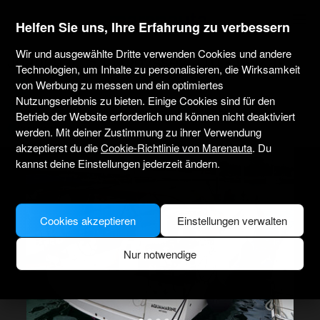
marenauta
®
Helfen Sie uns, Ihre Erfahrung zu verbessern
Wir und ausgewählte Dritte verwenden Cookies und andere
Jeanneau Sun Odyssey 410 - Lefkas
Technologien, um Inhalte zu personalisieren, die Wirksamkeit
von Werbung zu messen und ein optimiertes
Nutzungserlebnis zu bieten. Einige Cookies sind für den
2.7
(1)
Nur ohne Skipper
Professionell
Marina Lefkas
Betrieb der Website erforderlich und können nicht deaktiviert
Verifiziertes Boot
werden. Mit deiner Zustimmung zu ihrer Verwendung
akzeptierst du die
Cookie-Richtlinie von Marenauta
. Du
kannst deine Einstellungen jederzeit ändern.
Cookies akzeptieren
Einstellungen verwalten
Nur notwendige